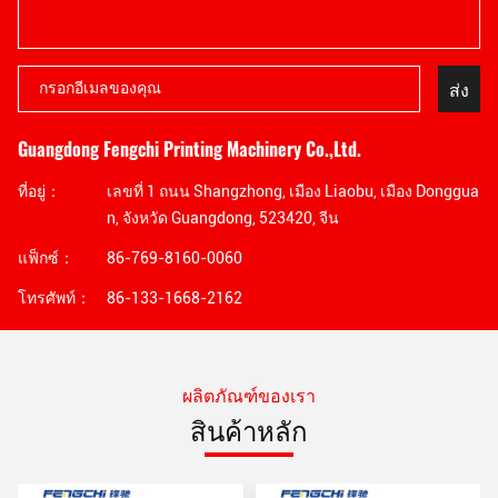
ส่ง
Guangdong Fengchi Printing Machinery Co.,Ltd.
ที่อยู่：
เลขที่ 1 ถนน Shangzhong, เมือง Liaobu, เมือง Donggua
n, จังหวัด Guangdong, 523420, จีน
แฟ็กซ์：
86-769-8160-0060
โทรศัพท์：
86-133-1668-2162
ผลิตภัณฑ์ของเรา
สินค้าหลัก