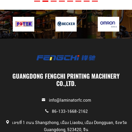
งานของเครื่องจักรและมี
บริหารงานสูงสุดหารือหลัง
จากกลับไปที่สํานักงาน
สัปดาห์ที่สองเราเซ็นสัญญา
และส่งไปในช่วงต้นเดือน
มีนาคม. สัปดาห์ที่สองหลัง
จากที่เครื่องทํางานใน
โรงงาน, หัวหน้ามีความสุข
และดีใจทําวีดีโอที่จะแสดง
ความพึงพอใจของเขา, เขา
บอกว่า Fengchi GW-1450L
เป็น auomated มาก
ที่สุด,ความเร็วสูงที่สุดและ
ฉลาดที่สุดที่พวกเขาเคยเห็น
ในช่วงหลายปีที่ผ่านมา.
เหตุผลที่เราโพสต์กรณีนี้
GUANGDONG FENGCHI PRINTING MACHINERY
ไม่ใช่เพราะลูกค้ามีความคิด
CO.,LTD.
เห็นที่ดี แต่เราต้องการแสดง
ให้เห็นว่า เราต้องการให้ลูก
ค้าใดๆ มีการตรวจสอบใน
สถานที่ และเปรียบเทียบอย่าง
info@laminatorfc.com
ละเอียด ก่อนที่คุณจะตัดสินใจ
สุดท้ายในขณะที่เครื่องจักร
ส่วนใหญ่อธิบายดูคล้ายกัน
86-133-1668-2162
เพราะฉะนั้น ไม่ว่าคุณจะ
เลือกเฟงชิหรือไม่ คุณควรรู้
เลขที่ 1 ถนน Shangzhong, เมือง Liaobu, เมือง Dongguan, จังหวัด
ความจริงและความแตกต่าง
Guangdong, 523420, จีน
อย่างละเอียด ก่อนที่คุณจะตัด