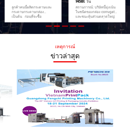
1450L ใน
สถานการณ์: บริษัทนี้มุ่งเน้น
ผู้ประกอบการของลูกค้าใน
ในชนิดของกล่อง corrugated
ตุรกี ชอบเครื่อง FENGCHI
และชนะหุ้นส่วนตลาดใหญ่
มาก เขาบอกว่ามันใช้งาน
ในอินเดีย พวกเขาซื้อ 5
ง่าย และผลิตภัณฑ์สําเร็จรูปดี
Meiguang ลามิเนเตอร์ลอย
มาก
10 ปีที่ผ่านมาความจุของ
เครื่องจักรเหล่านั้น ไม่
สามารถตอบสนองความ
ต้องการใหม่เมื่อบริษัท
เหตุการณ์
Meiguang ของเดิมล้มเหลว
ข่าวล่าสุด
ในปี 2019 พวกเขาจึงต้องหา
แบรนด์ใหม่แทน ในปี 2022
พวกเขาหาตัวแทนในท้องถิ่น
และเปรียบเทียบกับหลายๆ
แบรนด์ของจีนด้วยการ
สื่อสาร 3 เดือน เพื่อแสดง
GW-1450L ของเราออนไลน์
และมีการประชุมทางวีดีโอ
หลายครั้ง พวกเขาตัดสินใจ
จัดการเยี่ยมชมเวียดนามใน
สถานที่ เนื่องจากจีนไม่ได้
เปิดให้คนต่างชาติในช่วง
COVID. หลังจาก 4 วันเครื่อง
ตรวจสอบหนึ่งหนึ่ง ((ดูภาพ
ด้านล่างทั้งหมด 3 หน้า
รายการตรวจสอบ), พวกเขามี
ความพึงพอใจมากกับการทํา