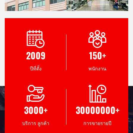
ข้อดี
การประหยัดค่าใช้จ่าย
เราผ่านการรับสิทธิบัตรการ
การบริโภคพลังงานประหยัด
ประดิษฐ์ที่ก้าวหน้าใน
20% ด้วยโปรแกรมที่พัฒนาเอง
2009
150
+
อุตสาหกรรมกว่า 30 แห่ง และ
ความเร็วปกติการเลเมน 165m
การนํามาตรการใน
/ นาทีโดย 24 ชั่วโมงต่อเนื่อง
อุตสาหกรรม 10 แห่ง เพื่อแก้
กับเพียง 2-3 นาทีการเปลี่ยน
ปีที่ตั้ง
พนักงาน
ปัญหาความสามารถในการ
งาน
ผลิตที่ต่ํา และปัญหาอื่นๆ
ความ มั่นคง และ ความ แม่น
อายุการใช้งาน
12 มอเตอร์เซอร์โวพร้อมระบบ
การจัดส่งประจําปี 400+ ยอมให้
ควบคุมบัส, รับประกันความ
ส่งสินค้าวันละ 1 รายการ สําห
3000
+
30000000
+
มั่นคง laminating ด้วยความ
รับการสั่งซื้อเร่งด่วน ใช้เวลา
แม่นยํา ± 0.5 ~ 1.0 มม.
3-5 วันเท่านั้น การรักษา 35%
marigin ของ servo มอเตอร์
บริการ ลูกค้า
การขายรายปี
และการขับเคลื่อนการวาง, ยืด
ยาววงจรชีวิตมากกว่า 15 ปี,