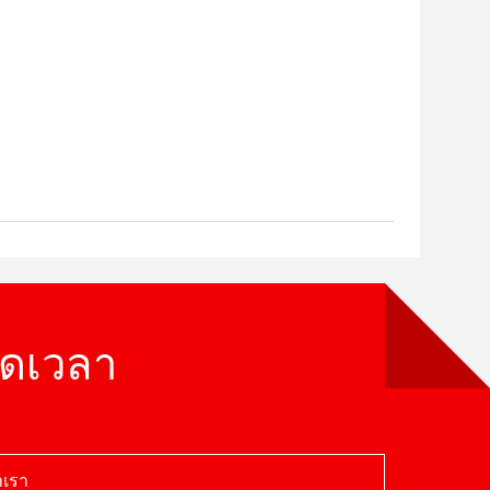
อดเวลา