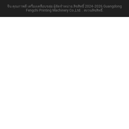
จีน คุณภาพดี เครื่องเคลือบขลุ่ย ผู้จัดจําหน่าย.ลิขสิทธิ์ 2024-2026 Guangdong
Fengchi Printing Machinery Co.,Ltd. . สงวนลิขสิทธิ์.