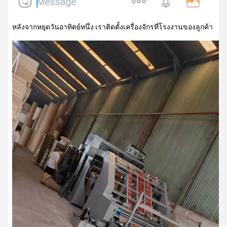
หลังจากหยุดวันอาทิตย์หนึ่ง เราติดตั้งเครื่องจักรที่โรงงานของลูกค้า