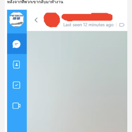
หลังจากที่พวกเขากลับมาทํางาน