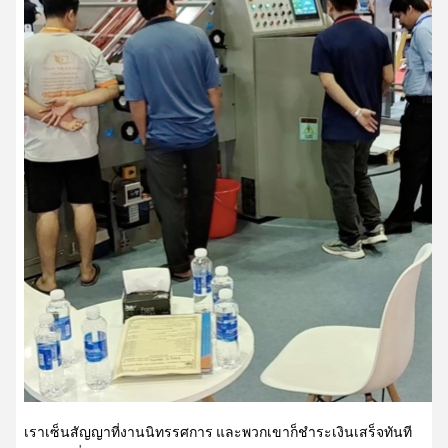
เราเซ็นสัญญาที่งานนิทรรศการ และพวกเขาก็ชําระเงินเสร็จทันที