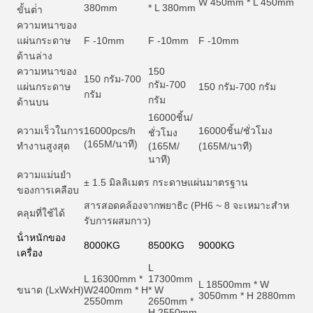
W 450mm * L 450mm
380mm
* L 380mm
ขั้นต่ํา
ความหนาของ
แผ่นกระดาษ
F -10mm
F -10mm
F -10mm
ด้านล่าง
ความหนาของ
150
150 กรัม-700
กรัม-700
แผ่นกระดาษ
150 กรัม-700 กรัม
กรัม
กรัม
ด้านบน
16000
ชิ้น/
ความเร็วในการ
16000pcs/h
16000
ชิ้น/ชั่วโมง
ชั่วโมง
(165M/นาที)
ทํางานสูงสุด
(165M/
(165M/นาที)
นาที)
ความแม่นยํา
± 1.5 มิลลิเมตร กระดาษแผ่นมาตรฐาน
ของการเคลือบ
สารสอดคล้องจากพยาธิ
c (PH6 ~ 8 จะเหมาะสําห
คลุมที่ใช้ได้
รับการผสมกาว)
น้ําหนักของ
8000KG
8500KG
9000KG
เครื่อง
L
L 16300mm *
17300mm
L 18500mm * W
ขนาด (LxWxH)
W2400mm * H
* W
3050mm * H 2880mm
2550mm
2650mm *
H 2550mm