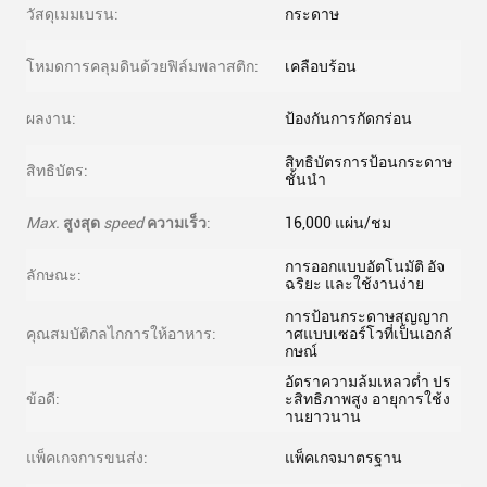
วัสดุเมมเบรน:
กระดาษ
โหมดการคลุมดินด้วยฟิล์มพลาสติก:
เคลือบร้อน
ผลงาน:
ป้องกันการกัดกร่อน
สิทธิบัตรการป้อนกระดาษ
สิทธิบัตร:
ชั้นนำ
Max.
สูงสุด
speed
ความเร็ว
:
16,000 แผ่น/ชม
การออกแบบอัตโนมัติ อัจ
ลักษณะ:
ฉริยะ และใช้งานง่าย
การป้อนกระดาษสุญญาก
คุณสมบัติกลไกการให้อาหาร:
าศแบบเซอร์โวที่เป็นเอกลั
กษณ์
อัตราความล้มเหลวต่ำ ปร
ข้อดี:
ะสิทธิภาพสูง อายุการใช้ง
านยาวนาน
แพ็คเกจการขนส่ง:
แพ็คเกจมาตรฐาน