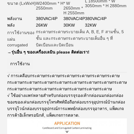
L 18500mm * W
ขนาด (LxWxH)
W2400mm * H
* W
3050mm * H 2880mm
2550mm
2650mm *
H 2550mm
พลังงาน
380VAC/4P
380VAC/4P
380VAC/4P
พลัง
26KW
30KW
32KW
กระดาษกระดาษระบายเค็ม A, B, E, F สามชั้น, 5
การใช้งานของ
ชั้น และกระดาษกระดาษระบายเค็มอื่น ๆ ที่
แผ่น
corrugated
บิดเบือนและบิดเบือน
→
รุ่นอื่น ๆ ของเครื่องเลมิน please ติดต่อเรา!
การใช้งาน
√ การเคลือบกระดาษกระดาษกระดาษกระดาษกระดาษกระดาษ
กระดาษกระดาษกระดาษกระดาษกระดาษกระดาษกระดาษกระดาษ
กระดาษกระดาษกระดาษกระดาษกระดาษกระดาษกระดาษ
√ ใช้อย่างแพร่หลายสําหรับกล่องบรรจุรองเท้ากล่องนมกล่องกล่อง
ของของเล่นกล่องบรรจุโทรศัพท์มือถือกล่องบรรจุอุปกรณ์บ้านกล่อง
บรรจุไวน์กล่องบรรจุอุปกรณ์การแพทย์กล่องบรรจุอาหาร, แพ็คเกจ
การค้าอิเล็กทรอนิกส์, แพ็คเกจการตลาด
.