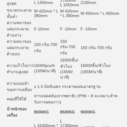
1700mm *
L 1450mm
2100mm
สูงสุด
L 1650mm
ขนาดกระดาษ
W 420mm * L
W 420mm
W 450mm * L 450mm
380mm
* L 380mm
ขั้นต่ํา
ความหนาของ
แผ่นกระดาษ
F-10mm
F -10mm
F -10mm
ด้านล่าง
ความหนาของ
150
150 กรัม-700
กรัม-700
แผ่นกระดาษ
150 กรัม-700 กรัม
กรัม
กรัม
ด้านบน
16000
ชิ้น/
ความเร็วในการ
16000pcs/h
16000
ชิ้น/ชั่วโมง
ชั่วโมง
(165M/นาที)
ทํางานสูงสุด
(165M/
(165M/นาที)
นาที)
ความแม่นยํา
± 1.5 มิลลิเมตร กระดาษแผ่นมาตรฐาน
ของการเคลือบ
สารสอดคล้องจากพยาธิ
c (PH6 ~ 8 จะเหมาะสําห
คลุมที่ใช้ได้
รับการผสมกาว)
น้ําหนักของ
8000KG
8500KG
9000KG
เครื่อง
L
L 16300mm *
17300mm