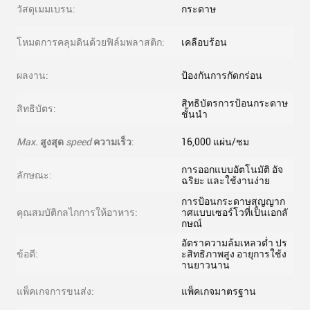
วัสดุเมมเบรน:
กระดาษ
โหมดการคลุมดินด้วยฟิล์มพลาสติก:
เคลือบร้อน
ผลงาน:
ป้องกันการกัดกร่อน
สิทธิบัตรการป้อนกระดาษ
สิทธิบัตร:
ชั้นนำ
Max.
สูงสุด
speed
ความเร็ว
:
16,000 แผ่น/ชม
การออกแบบอัตโนมัติ อัจ
ลักษณะ:
ฉริยะ และใช้งานง่าย
การป้อนกระดาษสุญญาก
คุณสมบัติกลไกการให้อาหาร:
าศแบบเซอร์โวที่เป็นเอกลั
กษณ์
อัตราความล้มเหลวต่ำ ปร
ข้อดี:
ะสิทธิภาพสูง อายุการใช้ง
านยาวนาน
แพ็คเกจการขนส่ง:
แพ็คเกจมาตรฐาน