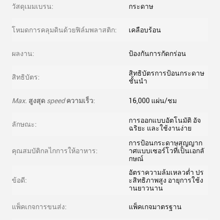
วัสดุเมมเบรน:
กระดาษ
โหมดการคลุมดินด้วยฟิล์มพลาสติก:
เคลือบร้อน
ผลงาน:
ป้องกันการกัดกร่อน
สิทธิบัตรการป้อนกระดาษ
สิทธิบัตร:
ชั้นนำ
Max.
สูงสุด
speed
ความเร็ว
:
16,000 แผ่น/ชม
การออกแบบอัตโนมัติ อัจ
ลักษณะ:
ฉริยะ และใช้งานง่าย
การป้อนกระดาษสุญญาก
คุณสมบัติกลไกการให้อาหาร:
าศแบบเซอร์โวที่เป็นเอกลั
กษณ์
อัตราความล้มเหลวต่ำ ปร
ข้อดี:
ะสิทธิภาพสูง อายุการใช้ง
านยาวนาน
แพ็คเกจการขนส่ง:
แพ็คเกจมาตรฐาน