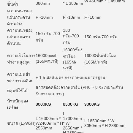
W 450mm * L 450mm
380mm
* L 380mm
ขั้นต่ํา
ความหนาของ
แผ่นกระดาษ
F -10mm
F -10mm
F -10mm
ด้านล่าง
ความหนาของ
150
150 กรัม-700
กรัม-700
แผ่นกระดาษ
150 กรัม-700 กรัม
กรัม
กรัม
ด้านบน
16000
ชิ้น/
ความเร็วในการ
16000pcs/h
16000
ชิ้น/ชั่วโมง
ชั่วโมง
(165M/นาที)
ทํางานสูงสุด
(165M/
(165M/นาที)
นาที)
ความแม่นยํา
± 1.5 มิลลิเมตร กระดาษแผ่นมาตรฐาน
ของการเคลือบ
สารสอดคล้องจากพยาธิ
c (PH6 ~ 8 จะเหมาะสําห
คลุมที่ใช้ได้
รับการผสมกาว)
น้ําหนักของ
8000KG
8500KG
9000KG
เครื่อง
L
L 16300mm *
17300mm
L 18500mm * W
ขนาด (LxWxH)
W2400mm * H
* W
3050mm * H 2880mm
2550mm
2650mm *
H 2550mm