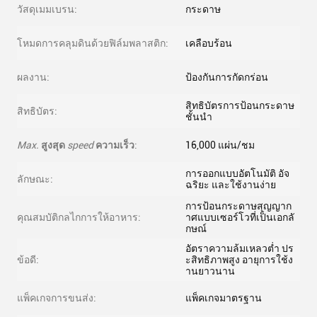
วัสดุเมมเบรน:
กระดาษ
โหมดการคลุมดินด้วยฟิล์มพลาสติก:
เคลือบร้อน
ผลงาน:
ป้องกันการกัดกร่อน
สิทธิบัตรการป้อนกระดาษ
สิทธิบัตร:
ชั้นนำ
Max.
สูงสุด
speed
ความเร็ว
:
16,000 แผ่น/ชม
การออกแบบอัตโนมัติ อัจ
ลักษณะ:
ฉริยะ และใช้งานง่าย
การป้อนกระดาษสุญญาก
คุณสมบัติกลไกการให้อาหาร:
าศแบบเซอร์โวที่เป็นเอกลั
กษณ์
อัตราความล้มเหลวต่ำ ปร
ข้อดี:
ะสิทธิภาพสูง อายุการใช้ง
านยาวนาน
แพ็คเกจการขนส่ง:
แพ็คเกจมาตรฐาน