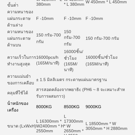
W 450mm * L 450mm
380mm
* L 380mm
ขั้นต่ํา
ความหนาของ
แผ่นกระดาษ
F -10mm
F -10mm
F -10mm
ด้านล่าง
ความหนาของ
150
150 กรัม-700
กรัม-700
แผ่นกระดาษ
150 กรัม-700 กรัม
กรัม
กรัม
ด้านบน
16000
ชิ้น/
ความเร็วในการ
16000pcs/h
16000
ชิ้น/ชั่วโมง
ชั่วโมง
(165M/นาที)
ทํางานสูงสุด
(165M/
(165M/นาที)
นาที)
ความแม่นยํา
± 1.5 มิลลิเมตร กระดาษแผ่นมาตรฐาน
ของการเคลือบ
สารสอดคล้องจากพยาธิ
c (PH6 ~ 8 จะเหมาะสําห
คลุมที่ใช้ได้
รับการผสมกาว)
น้ําหนักของ
8000KG
8500KG
9000KG
เครื่อง
L
L 16300mm *
17300mm
L 18500mm * W
ขนาด (LxWxH)
W2400mm * H
* W
3050mm * H 2880mm
2550mm
2650mm *