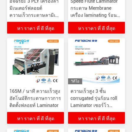
อัจฉริยะ 3 PLY เครื่องลา
Speed Flute Laminator
มิเนเตอร์ฟลอยต์
กระดาษ Membrane
ความเร็วกระดาษลามิเนต
เครื่อง laminating ร้อน
Fengchi GW-1700L
GW-1450L
หา ราคา ที่ ดี ที่สุด
หา ราคา ที่ ดี ที่สุด
วิดีโอ
165M / นาที ความเร็วสูง
ความเร็วสูง 3 ชั้น
อัตโนมัติกระดาษกาวการ
corrugated รุ่นร้อน roll
ติดตั้งฟลอยท์ Laminator
Laminator เซอร์โว
เอกลักษณ์การให้อาหาร
หา ราคา ที่ ดี ที่สุด
หา ราคา ที่ ดี ที่สุด
ระยะว่าง