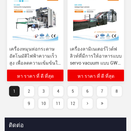
เครื่องหมุนห่อกระดาษ
เครื่องลามิเนเตอร์ไวด์ฟ
อัตโนมัติไฟฟ้าความเร็ว
ลิวท์ที่มีการให้อาหารแบบ
สูง เพื่อลดความเข้มข้นใน
servo vacuum แบบ GW-
การทํางาน
1450L
หา ราคา ที่ ดี ที่สุด
หา ราคา ที่ ดี ที่สุด
1
2
3
4
5
6
7
8
9
10
11
12
ติดต่อ